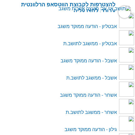
להצטרפות לקבוצת הווטסאפ הרלוונטית
עבורך, לחצו עליה
אבטליון - הודעה ממוקד משגב
ברוכים הבאים לתושב איי
אל: מועצה אזורית משגב
אבטליון - ממשגב לתושב.ת
אשבל - הודעה ממוקד משגב
Language
אשבל - ממשגב לתושב.ת
*שם משתמש
*סיסמה
אשחר - הודעה ממוקד משגב
קוד
אשחר - ממשגב לתושב.ת
keyboard_arrow_right
כניסה
גילון - הודעה ממוקד משגב